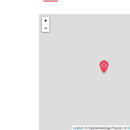
+
−
Leaflet
| © Openstreetmap France | ©
O