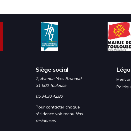
Siège social
Léga
2, Avenue Yves Brunaud
Mention
31 500 Toulouse
Politiq
05.34.30.42.80
Pour contacter chaque
résidence voir menu
Nos
résidences