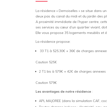
La résidence « Demoiselles » se situe dans un 
deux pas du canal du midi et du jardin des pl
A proximité immédiate de l’hyper centre, cett
ses services au cœur d’un quartier vivant, d
Elle vous propose 35 logements meublés et é
La résidence propose:
33 T1 à 525.30€ + 36€ de charges annexes
Caution 525€
2 T1 bis à 579€ + 42€ de charges annexes 
Caution 579€
Les avantages de notre résidence
:
APL MAJOREE (dans la simulation CAF, co
Toutes charges incluses : électricité, eau, a