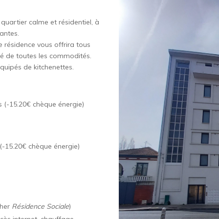
quartier calme et résidentiel, à
antes.
e résidence vous offrira tous
oté de toutes les commodités.
quipés de kitchenettes.
 (-15.20€ chèque énergie)
(-15.20€ chèque énergie)
cher
Résidence Sociale
)
ccès internet, chauffage