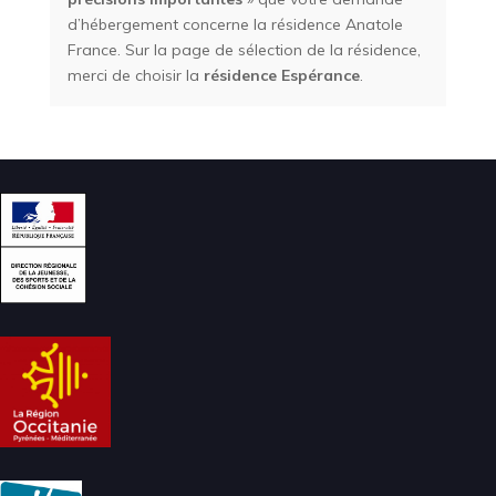
d’hébergement concerne la résidence Anatole
France. Sur la page de sélection de la résidence,
merci de choisir la
résidence Espérance
.